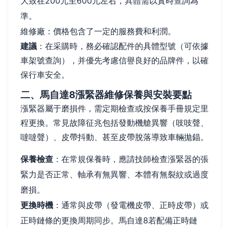
大致在200元至600元左右，具體需以實時查詢為
準。
維修廠：價格包含了一定的服務費和利潤。
建議
：在采購時，務必確認配件的具體型號（可依據
車架號查詢），并優先考慮信譽良好的品牌件，以確
保行車安全。
二、馬自達8漲緊器維修保養與安裝要點
漲緊器屬于磨損件，需定期檢查或按保養手冊規定里
程更換。常見故障征兆包括發動機艙異響（吱吱聲、
噠噠聲）、皮帶抖動、甚至皮帶脫落導致車輛拋錨。
保養檢查
：在常規保養時，應請技師檢查漲緊器的張
緊力是否正常、軸承有無異響、本體有無裂紋或過度
磨損。
更換時機
：通常與皮帶（發電機皮帶、正時皮帶）或
正時鏈條的更換周期同步。馬自達8若配備正時鏈