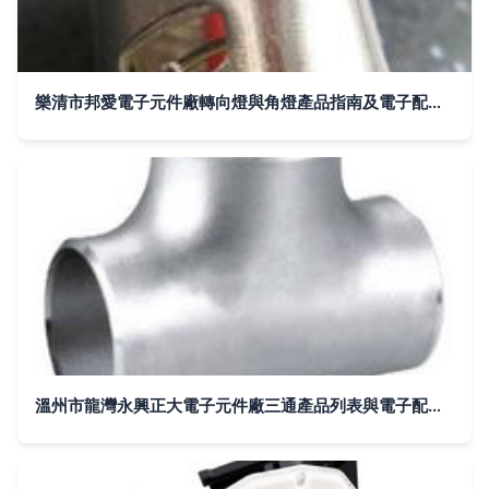
樂清市邦愛電子元件廠轉向燈與角燈產品指南及電子配件保養要訣
溫州市龍灣永興正大電子元件廠三通產品列表與電子配件保養指南