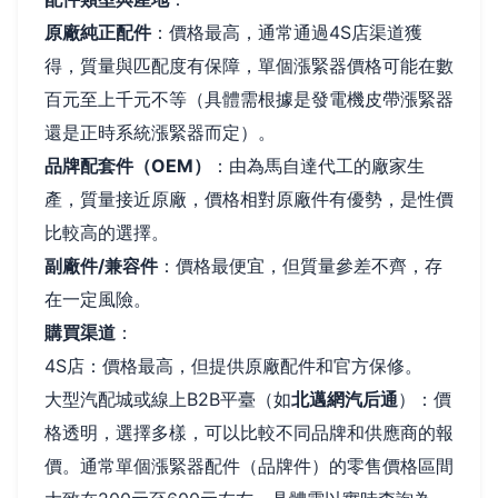
原廠純正配件
：價格最高，通常通過4S店渠道獲
得，質量與匹配度有保障，單個漲緊器價格可能在數
百元至上千元不等（具體需根據是發電機皮帶漲緊器
還是正時系統漲緊器而定）。
品牌配套件（OEM）
：由為馬自達代工的廠家生
產，質量接近原廠，價格相對原廠件有優勢，是性價
比較高的選擇。
副廠件/兼容件
：價格最便宜，但質量參差不齊，存
在一定風險。
購買渠道
：
4S店：價格最高，但提供原廠配件和官方保修。
大型汽配城或線上B2B平臺（如
北邁網汽后通
）：價
格透明，選擇多樣，可以比較不同品牌和供應商的報
價。通常單個漲緊器配件（品牌件）的零售價格區間