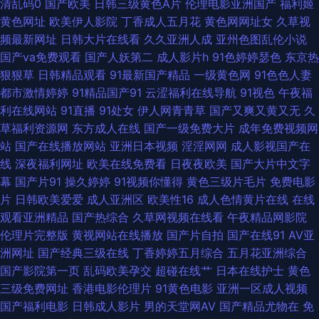
清乱码0
国产欧美
日韩三级黄色A片
伦理电影亚洲国产
福利姬
诱惑 91综合在线视频 国产AV五码豆花 欧美成人性爱网站 午夜色中色A片
黄色网址
欧美伊人影院
丁香成人五月花
黄色网网址女
久草视
频最新网址
日韩大片在线看
久久亚洲人成
亚州色图乱伦小说
wwwAV网站址 狠狠撸网 人人摸97 伊人AⅤ大香蕉 91伊人五月天 色五月97
国产va免费观看
国产人妖第二
成人影片h
91色婷婷瑟色
东京热
狠狠草
日韩精品观看
91最新国产精品
一级黄色网
91色色人妻
91社区在线播放 东京热小视频 另类综合19p 亚洲av网子 AV在线久草 国产十
都市激情婷婷
91精品国产91
云涩福利在线导航
91视色
午夜福
利在线网站
91直播
91处女
伊人网青青草
国产又爽又黄又无
久
区 欧美性交妹妹 亚洲乡村午夜剧场 日韩国产在线 超碰97福利合集 久久在伊
草福利资源网
东方成人在线
国产一级免费大片
成年免费视频网
站
国产在线播放网站
亚洲日本视频
淫淫网网
成人影视国产在
人 天天爽天天弄 91社精品无码 国产看mv人人 欧美女同网站 亚洲欧美ts热舞
线
深夜福利网址
欧美在线免费看
日夜夜欧美
国产大片中文字
幕
国产片91
操久婷婷
91视频你懂得
黄色三级片毛片
免费电影
www日日干 九九黄色片性爱 日本色图欧美色图 在线97视频 俺来也俺去也
片
日韩欧美爱爱
成人亚洲区
欧美性16
成人色情黄片在线
在线
观看亚洲精品
国产热综合
久草网视频在线看
午夜精品网影院
啪啪 九一视频入口 熟女a资源 91午夜福利 男同肛交在线观看 18块黄色大全
伦理片完整版
黄视网站在线播放
国产片自拍
国产在线91
AV亚
洲网址
国产经典三级在线
丁香婷婷五月综合
五月花亚洲综合
豆花视频在线 欧洲极品另类 中文字幕禁忌乱偷 豆花影视无码黄色 欧美午夜
国产影院第一页
乱码欧美孕交
超碰在线艹
日本在线护士
黄色
三级免费网址
香港电影伦理片
91黄色电影
亚洲一区成人视频
居场朝喷 亚洲影视一二三区 超碰在97人人操 美女在线91 亚洲欧美另类综合
国产福利电影
日韩成人影片
男的天堂网AV
国产精品尤物在
免