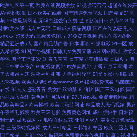
欧美社区第一页
欧美在线视频播放
91视频污污污
超碰在线公开
AV蜜桃吃瓜
日本欧美在线看
国产精选免费视频
国产精品91视
频
69热最新网址
无码白丝强行免费
激情影院日韩
久草123
福
利欧美在线
成人片无码
日韩成人极品视频
国产在线诱惑
乱人
xxxxx
超黄无码
三级黄色图片
91免费看视频
精品午夜福利网
精品亚洲成a人
国产精品萌白酱
日本理论
91操电影
91一区
成
人精品无
91国产小视频
日韩美女免费直播
A片网站网址
激情文
学色
国产主播第37页
青久青青
日本精品在线播放
三级A片
国
产日韩亚洲综合
91短视频网站
欧美骚网站
丁香五月天亚洲
欧
美大粗吊人妖
深夜福利亚洲
人兽福利导航
91叉叉操小骚逼
成
人18视频
欧美大鸡吧
草逼wwww
久草福利免费试看
岛国国产
在线
91人人超碰青青
美女白丝18禁
91肏比
国产三区电影
国产
内射后入在线
黄色网址网站网址
97超在线视
免费视频网站
精
品欧美精品v
欧美操碰
欧美二级片网址
精品成人无码视频
男女
午夜福利影院
欧美三级电影
免费黄色网址
成年版快手
日韩福
利无码
四虎四房
亚洲AV在线豆花
亚洲区成人
美女黄片免费观
看
三级网站视频网
成人日韩精品
日韩福利专区
欧美二区女同
国产精品一区91
小x导航福利
免费黄色在线视频
91原创视频
欧