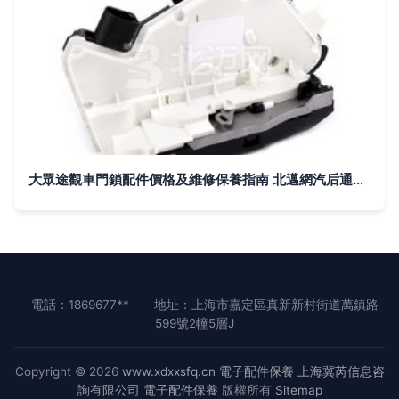
大眾途觀車門鎖配件價格及維修保養指南 北邁網汽后通一站式解決方案
電話：1869677**
地址：上海市嘉定區真新新村街道萬鎮路
599號2幢5層J
Copyright © 2026
www.xdxxsfq.cn
電子配件保養
上海冀芮信息咨
詢有限公司
電子配件保養
版權所有
Sitemap