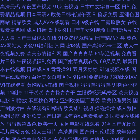
高清无码
深夜国产视频
91刺激视频
日本中文字幕一区
日韩免
费精品视频
日本高清v
欧美日韩伦理午夜
91碰超免费
亚洲色图
网站
精品欧美
成人AV在线观看
日本a级在线
干露脸熟女
在线
观看黄色网
成人抖音
爰上碰91
国产美女91视频
国产情侣片
97
人人看
国产三级视频在线
91免费视频精品
国产精品另类
黄色
AV网站人
黄色91福利社
污网址18禁
国产高清不卡二区
成人午
夜视频免费
欧美激情福利网
国产青青青草
91草逼视频
免费看
片日韩
午夜视频福利免费
国产嫩草视频在线
69叉叉叉
最新日
本在线视频
日韩成人a
青青操91
五月天婷婷
91短视频在线
国
产在线观看的
白丝美女自慰网站
91福利免费视频
加勒比91AV
91在线观看
黄网站av在线
国产视频
狠狠擼狠狠擼
91桃色小视
频
91激情
91干啪啪
青青操青青干
主播诱惑无码专区
欧美视频
电影
91播放
麻豆桃色网站
亚洲欧美国产另类
欧美伦理另类
国
产刺激对白
在线观看91精品
欧美成年视频
操碰操揉
成人微拍
福利导航
亚洲欧美国产日韩
成年在线观看免费
岛国精品在线播
放
狠狠撸第四色
欧美一页
女同电影在线观看
91网国产尤物在
毛片网站黄色
狼人三级片
高清男同
国产日韩伦理淫
成年免费
视频
亚洲欧美中文视频
东京热亚洲色图
蜜桃成人超碰网
91精