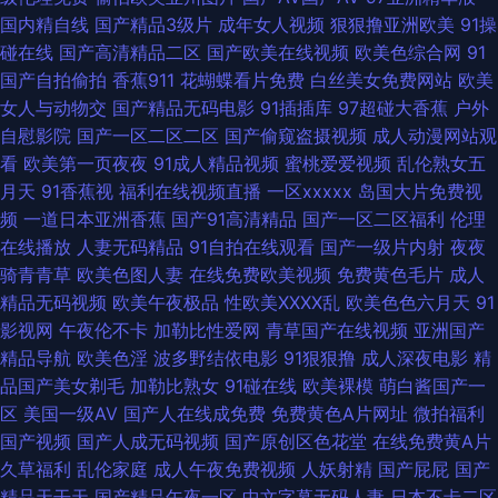
址 国产福利漂漂网 久艹视屏 欧美成人AB 人妻人人草 婷婷色播天堂 制服爽
国内精自线
国产精品3级片
成年女人视频
狠狠撸亚洲欧美
91操
碰在线
国产高清精品二区
国产欧美在线视频
欧美色综合网
91
片福利 91精品熟妇 Av噜噜福利导航 成人av五月花 国产日韩一二三区 久草
国产自拍偷拍
香蕉911
花蝴蝶看片免费
白丝美女免费网站
欧美
女人与动物交
国产精品无码电影
91插插库
97超碰大香蕉
户外
福利导航官网 欧美另类拳交 青青伊人视频 无码专区第九页 一区二区av 91视
自慰影院
国产一区二区二区
国产偷窥盗摄视频
成人动漫网站观
看
欧美第一页夜夜
91成人精品视频
蜜桃爱爱视频
乱伦熟女五
频网在线 AV色色导航 海角天涯91社区 另类综合变态 青青草视频污 日日夜夜
月天
91香蕉视
福利在线视频直播
一区xxxxx
岛国大片免费视
频
一道日本亚洲香蕉
国产91高清精品
国产一区二区福利
伦理
青青草 香蕉在线视频 91刺激小视频 91探花黑丝视频 草草婷婷香蕉 岛国四级
在线播放
人妻无码精品
91自拍在线观看
国产一级片内射
夜夜
骑青青草
欧美色图人妻
在线免费欧美视频
免费黄色毛片
成人
片 后入丰满少妇 久久自偷拍视频 欧美A片网址 日韩1234区 天天干人操 综合
精品无码视频
欧美午夜极品
性欧美ⅩⅩⅩⅩ乱
欧美色色六月天
91
影视网
午夜伦不卡
加勒比性爱网
青草国产在线视频
亚洲国产
色图欧洲无码 97操逼网 超碰免费人人妻 国产人妖伪娘 激清色色 欧美TV另
精品导航
欧美色淫
波多野结依电影
91狠狠撸
成人深夜电影
精
品国产美女剃毛
加勒比熟女
91碰在线
欧美裸模
萌白酱国产一
类 人妖丝袜脚 婷婷春色五月天 亚洲成人无码肏逼 九一香蕉网 青青操影院 日
区
美国一级AV
国产人在线成免费
免费黄色A片网址
微拍福利
国产视频
国产人成无码视频
国产原创区色花堂
在线免费黄A片
韩免费肏屄 91夫妻交友视频 国产微拍 日韩成人大片 91次元网站 a级影院 国
久草福利
乱伦家庭
成人午夜免费视频
人妖射精
国产屁屁
国产
精品天干天
国产精品午夜一区
中文字幕无码人妻
日本不卡二区