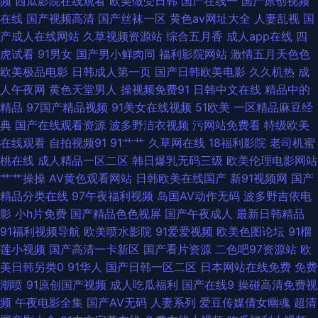
频
西瓜影院在线观看
欧美做受日韩
国产在线一
国产原创视频
视频 大香蕉精品A片 黑料网曝福利导航 欧美性理论片 最新三级片网站 岛国a
在线
国产视频高清
国产丝袜一区
黄色av网址大全
人妻乱视
国
产成人在线网站
久草视频资源站
综合五月香
成人app在线
四
免费观看 久久不射一区 青青草大香蕉福利 午夜有码 91色人妻 超碰人人骑 韩
虎试看
91男女
国产男小鲜肉同
福利影院网站
激情五月天色色
欧美极品电影
日韩成人第一页
国产日韩欧美电影
久久机热
成
国黄色片三级 欧美色逼 天堂网成人在线 91白丝制服 99热超碰在线 大香蕉福
人午夜网
黄色天堂男人
操视频免费91
日韩中文在线
精品中的
精品
97国产精品视频
91美女在线视频
51欧美
一区精品麻豆经
利社 美日韩A片 色色欧美 在线伊人超碰 avttbt 国产不卡一区 狼友视频在线
典
国产在线观看资源
波多野洁衣视频
污网站免费看
特级欧美
在线观看
自拍视频91
91艹艹
久草网在线
18福利影院
老司机蜜
观看 三级片在线看艹 51黑料第一页 av成人射 豆花观频在线观看 免费试看网
桃在线
成人精品一区二区
韩日爆乳无码三级
欧美伦理电影网站
艹艹操操
AV黄色观看网站
日韩欧美在线国产
新91视频网
国产
国产欧美偷日韩 欧美日韩色蜜蜜 91传媒学生妹 日本做爱暖暖 影音先锋色情
精品分类在线
97午夜福利视频
岛国AV动作无码
波多野吉依电
影
小h片免费
国产精品色色视屏
国产午夜成人
最新日韩精品
片 成人伊人影视 东京热大乱叫 肏屄爽片 熟女福利视频导航 婷婷福利导航 日
91福利视频导航
欧美喷水影院
91爱爱视频
欧美色图论坛
91榴
莲小视频
国产高清一卡新区
国产看片资源
二色吧97资源站
欧
韩欧美亚洲 午夜福利视频导航 人妖性网站 伊人91社 97自拍视频 国产操逼在
美日韩另类0
91华人
国产日韩一区二区
日本网站在线免费
免费
潮喷
91原创国产视频
成人吃瓜福利
国产在线9
操碰高清免费视
线 玖玖热视频 亚洲福利喷水 99资源人人草 国产精品久久AV 麻豆国产一二
频
午夜电影全集
国产AV无码
人妻系列
爱豆传媒倩女幽魂
超清