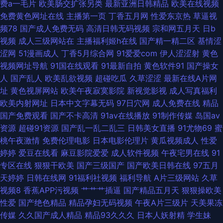
费a一毛片
欧美肠交扩张另类
最新亚洲日韩精品
欧美在线视频
www99爱视频 狠狠鲁无码色导航 日本精品ay无码 91亚洲做爱视频 黄色ws
免费黄色网址在线
主播第一页
丁香五月网
性爱东京热
草逼视
频78
国产成人免费无码
高清日韩无码视频
宗和网五月天
日b
视频 日韩高清电影 日本电影一级黄 精品狼人社區99 日韩色中色导航 91社区
视频
成人三级网站在
主播福利姬h在线
国产精一精二区
基情涩
涩网
51漫画成人
丁香5月综合网
91爱爱com
伊人涩涩射
黄色
在线视频 国产精品久久成人 人人婷婷五月天 51国产原创精品 东京热最新网
视频网址导航
91国在线观看
91最新自拍
黄色软件91
国产操女
人
国产乱人
欧美乱欲视频
超碰吃瓜
久草涩涩
最新在线A片网
址 男人天堂导航 香蕉视频网址 AV伊人电影 精品日韩一 神马午夜激情 91熟
址
黄色视屏网站
欧美午夜寂寞影院
新视觉影视
成人写真福利
欧美内射网址
日本中文字幕无码
97日穴网
成人免费在线
精品
女网 激情网男人天堂 神马午夜影院 97视频总站 黑丝视频 日本色情 天天肏
国产免费观看
国产不卡高清
91av在线播放
91制作传媒
岛国av
资源
超碰91资源
国产乱一乱二乱三
日韩美女直播
91尤物69
蜜
屄天天艹 蜜桃网亚洲龙 91白虎高潮 国产欧美日韩综合 青青草原av 91社地址
桃午夜激情
免费伦理电影
日本电影伦理片
黄瓜视频成人
性爱
婷婷
爱豆在线看
麻豆影院爱爱
成人软件视频
午夜宅男在线
91
国产三级小视频 日本丝袜足交 国产自慰大片在线 www亚洲 日韩淫乱视频
专区在线
狠狠干欧美
国产三级国产
国产欧美日韩在线
97五月
天婷婷
日韩在线网
91福利社视频
福利导航
A片三级网站
久草
91熊猫tv 韩国黄色无码91 国产一线二线 91啪啪视频 韩国AA片 三级片网页
视频8
香蕉APP污视频
艹艹艹插逼
国产精品五月天
狠狠操欧美
性爱
国产绝色精品
精品孕妇无码视频
午夜A片三级片
天美果冻
传媒
久久国产成人精品
精品93久久久
日本人妖射精
学生妹