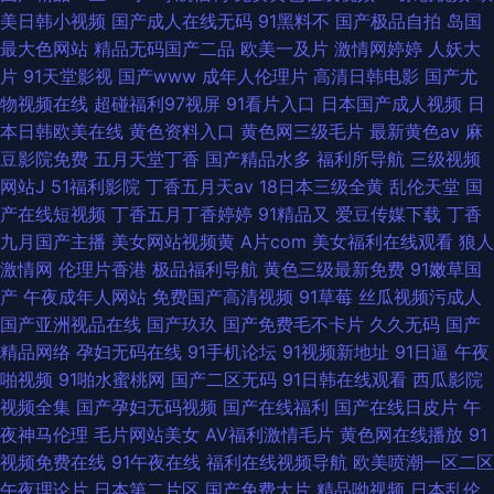
美日韩小视频
国产成人在线无码
91黑料不
国产极品自拍
岛国
最大色网站
精品无码国产二品
欧美一及片
激情网婷婷
人妖大
片
91天堂影视
国产www
成年人伦理片
高清日韩电影
国产尤
物视频在线
超碰福利97视屏
91看片入口
日本国产成人视频
日
本日韩欧美在线
黄色资料入口
黄色网三级毛片
最新黄色av
麻
豆影院免费
五月天堂丁香
国产精品水多
福利所导航
三级视频
网站J
51福利影院
丁香五月天av
18日本三级全黄
乱伦天堂
国
产在线短视频
丁香五月丁香婷婷
91精品又
爱豆传媒下载
丁香
九月国产主播
美女网站视频黄
A片com
美女福利在线观看
狼人
激情网
伦理片香港
极品福利导航
黄色三级最新免费
91嫩草国
产
午夜成年人网站
免费国产高清视频
91草莓
丝瓜视频污成人
国产亚洲视品在线
国产玖玖
国产免费毛不卡片
久久无码
国产
精品网络
孕妇无码在线
91手机论坛
91视频新地址
91日逼
午夜
啪视频
91啪水蜜桃网
国产二区无码
91日韩在线观看
西瓜影院
视频全集
国产孕妇无码视频
国产在线福利
国产在线日皮片
午
夜神马伦理
毛片网站美女
AV福利激情毛片
黄色网在线播放
91
视频免费在线
91午夜在线
福利在线视频导航
欧美喷潮一区二区
午夜理论片
日本第二片区
国产免费大片
精品呦视频
日本乱伦