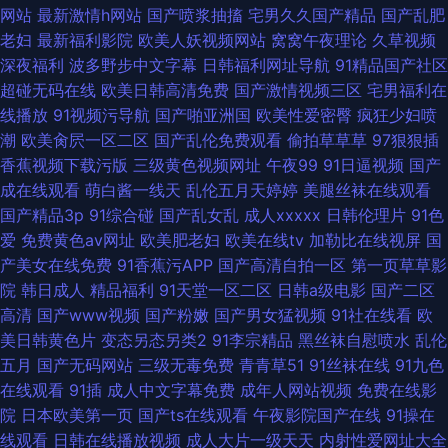
网站
最新激情h网站
国产喷浆抽搐
宅男久久国产精品
国产乱肥
老妇
最新福利影院
欧美人妖视频网站
窝窝午夜理论
久草视频
深夜福利
波多野步中文字幕
日韩福利网址导航
91精品国产社区
超碰无码在线
欧美日韩高清免费
国产激情视频三区
宅男福利在
线播放
91视频污导航
国产啪亚洲国
欧美性爱密臀
疯狂少妇喷
潮
欧美肏屄一区二区
国产乱伦免费观看
偷拍草草草
97狠狠插
香蕉视频下载污版
三级黄色视频网址
午夜99
91日逼视频
国产
成在线观看
萌白酱一线天
乱伦五月天婷婷
美腿丝袜在线观看
国产精品3p
91综合碰
国产乱女乱
成人xxxxx
日韩伦理片
91色
爱
免费黄色av网址
欧美肥老妇
欧美在线tv
加勒比在线视屏
国
产美女在线免费
91香蕉污APP
国产高清自拍一区
第一页草草影
院
韩日成人
精品福利
91天堂一区二区
日韩a级电影
国产二区
高清
国产www视频
国产粉嫩
国产男女猛视频
91社在线看
欧
美日韩黄色片
变态另态另类2
91李宗精品
黑丝袜自慰喷水
乱伦
五月
国产无码网站
三级无毒免费
青青草51
91丝袜在线
91九色
在线观看
91插
成人中文字幕免费
成年人网站视频
免费在线影
院
日本欧美第一页
国产ts在线观看
午夜影院国产在线
91操在
线观看
日韩在线播放视频
成人大片一级天天
内射性爱网址大全