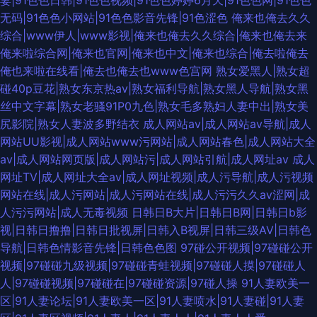
妻|91色色日韩|91色色视频|91色色婷婷6月天|91色色网|91色色
无码|91色色小网站|91色色影音先锋|91色涩色
俺来也俺去久久
综合|www伊人|www影视|俺来也俺去久久综合|俺来也俺去来
俺来啦综合网|俺来也官网|俺来也中文|俺来也综合|俺去啦俺去
俺也来啦在线看|俺去也俺去也www色宫网
熟女爱黑人|熟女超
碰40p豆花|熟女东京热av|熟女福利导航|熟女黑人导航|熟女黑
丝中文字幕|熟女老骚91P0九色|熟女毛多熟妇人妻中出|熟女美
尻影院|熟女人妻波多野结衣
成人网站av|成人网站av导航|成人
网站UU影视|成人网站www污网站|成人网站春色|成人网站大全
av|成人网站网页版|成人网站污|成人网站引航|成人网址av
成人
网址TV|成人网址大全av|成人网址视频|成人污导航|成人污视频
网站在线|成人污网站|成人污网站在线|成人污污久久av涩网|成
人污污网站|成人无毒视频
日韩日B大片|日韩日B网|日韩日b影
视|日韩日撸撸|日韩日批视屏|日韩入B视屏|日韩三级AV|日韩色
导航|日韩色情影音先锋|日韩色色图
97碰公开视频|97碰碰公开
视频|97碰碰九级视频|97碰碰青蛙视频|97碰碰人摸|97碰碰人
人|97碰碰视频|97碰碰在|97碰碰资源|97碰人操
91人妻欧美一
区|91人妻论坛|91人妻欧美一区|91人妻喷水|91人妻碰|91人妻