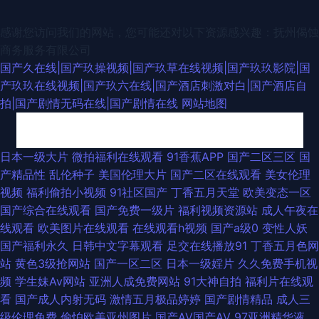
感谢您访问我们的网站，您可能还对以下资源感兴趣：抚州偈蚀
商务服务有限公司
国产久在线|国产玖操视频|国产玖草在线视频|国产玖玖影院|国
产玖玖在线视频|国产玖六在线|国产酒店刺激对白|国产酒店自
拍|国产剧情无码在线|国产剧情在线
网站地图
超碰人人爱人人爽 人人肏人人 avtt自拍网 国产超踫AV 狠狠撸123 久久精品
日本一级大片
微拍福利在线观看
91香蕉APP
国产二区三区
国
产精品性
乱伦种子
美国伦理大片
国产二区在线观看
美女伦理
在这里 四虎日韩色图 三级片中日韩 中文字幕日本私人 97在线视频亚洲 国产
视频
福利偷拍小视频
91社区国产
丁香五月天堂
欧美变态一区
国产综合在线观看
国产免费一级片
福利视频资源站
成人午夜在
精品福利社 黄色片西瓜视频 玖玖av影院 人人妻人人搞人人 一本道免费视频
线观看
欧美图片在线观看
在线观看h视频
国产a级0
变性人妖
国产福利永久
日韩中文字幕观看
足交在线播放91
丁香五月色网
91视频9999 白嫩玉足足交 东京热人人中出 激情国产 玖操视频一二三区 欧
站
黄色3级抢网站
国产一区二区
日本一级婬片
久久免费手机视
频
学生妹Av网站
亚洲人成免费网站
91大神自拍
福利片在线观
美色图小va 午夜影院黄色 91白丝国产 97精品自拍 超碰91黑料 成人剧场网
看
国产成人内射无码
激情五月极品婷婷
国产剧情精品
成人三
级伦理免费
偷怕欧美亚州图片
国产AV国产AV
97亚洲精华液