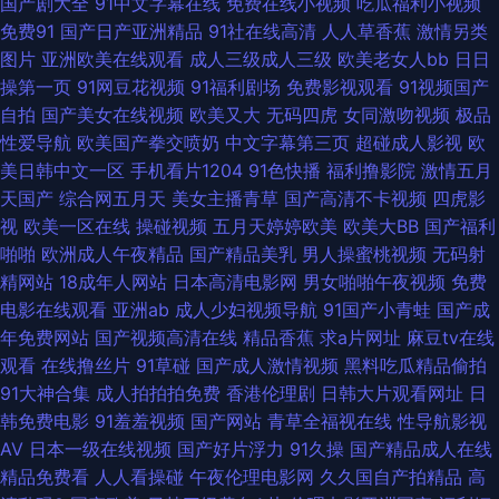
国产剧大全
91中文字幕在线
免费在线小视频
吃瓜福利小视频
三四 日韩av欧美免费 亚洲龙1级a片 97超碰女人 国产豆花网站 丝袜少妇在
免费91
国产日产亚洲精品
91社在线高清
人人草香蕉
激情另类
图片
亚洲欧美在线观看
成人三级成人三级
欧美老女人bb
日日
线影院 97超碰综合 国产韩日精品黄色 免费的瑟瑟的网站 熟妇的抽插 日本在
操第一页
91网豆花视频
91福利剧场
免费影视观看
91视频国产
自拍
国产美女在线视频
欧美又大
无码四虎
女同激吻视频
极品
线wwww 天天日天天干少妇 超碰自拍网站 久久依人精品综合 中文字幕六区
性爱导航
欧美国产拳交喷奶
中文字幕第三页
超碰成人影视
欧
美日韩中文一区
手机看片1204
91色快播
福利撸影院
激情五月
大香蕉51 欧美专区中文 影音先锋偷情福利 操逼影视豆花社区 黄色电影A片
天国产
综合网五月天
美女主播青草
国产高清不卡视频
四虎影
视
欧美一区在线
操碰视频
五月天婷婷欧美
欧美大BB
国产福利
网址 人妻重口味 香蕉视频下载 97色色中文字幕 黄色污视频在线观 青青热久
啪啪
欧洲成人午夜精品
国产精品美乳
男人操蜜桃视频
无码射
精网站
18成年人网站
日本高清电影网
男女啪啪午夜视频
免费
亚州撸撸成人网站 99国产人成精品 国产精品夜夜 青草网址 午夜男女操操视
电影在线观看
亚洲ab
成人少妇视频导航
91国产小青蛙
国产成
年免费网站
国产视频高清在线
精品香蕉
求a片网址
麻豆tv在线
频 91探花视频 大香蕉网超碰 欧美日韩H片 午夜影院毛片 99爱网页版 韩日
观看
在线撸丝片
91草碰
国产成人激情视频
黑料吃瓜精品偷拍
91大神合集
成人拍拍拍免费
香港伦理剧
日韩大片观看网址
日
AV导航 欧美日韩卡1 五月天综合色色 91淫淫影院 国产91在线播放 免费AV导
韩免费电影
91羞羞视频
国产网站
青草全福视在线
性导航影视
AV
日本一级在线视频
国产好片浮力
91久操
国产精品成人在线
航福利 午夜剧场韩国 97亚洲资源总站 国产乱淫视频 欧美A片网址 午夜福利
精品免费看
人人看操碰
午夜伦理电影网
久久国自产拍精品
高