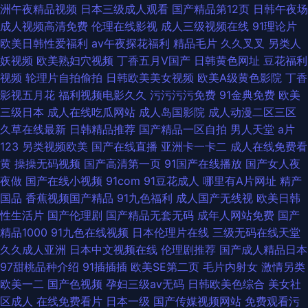
洲午夜精品视频
日本三级成人观看
国产精品第12页
日韩午夜场
成人视频高清免费
伦理在线影视
成人三级视频在线
91理论片
欧美日韩性爱福利
av午夜探花福利
精品毛片
久久叉叉
另类人
妖视频
欧美熟妇穴视频
丁香五月V国产
日韩黄色网址
豆花福利
视频
轮理片自拍偷拍
日韩欧美美女视频
欧美A级黄色影院
丁香
影视五月花
福利视频电影久久
污污污污免费
91金典免费
欧美
三级日本
成人在线吃瓜网站
成人岛国影院
成人动漫二区三区
久草在线最新
日韩精品推荐
国产精品一区自拍
男人天堂
a片
123
另类视频欧美
国产在线直播
亚洲卡一卡二
成人在线免费看
黄
操操无码视频
国产高清第一页
91国产在线播放
国产女人夜
夜做
国产在线小视频
91com
91豆花成人
哪里有A片网址
精产
国品
香蕉视频国产精品
91九色福利
成人国产无线视
欧美日韩
性生活片
国产伦理剧
国产精品无套无码
成年人网站免费
国产
精品1000
91九色在线视频
日本伦理片在线
三级无码在线天堂
久久成人亚洲
日本中文视频在线
伦理剧推荐
国产成人精品日本
97甜桃品种介绍
91插插插
欧美SE第二页
毛片内射女
激情另类
欧美一二
国产色视频
孕妇三级av无码
日韩欧美色综合
美女社
区成人
在线免费看片
日本一级
国产传媒视频网站
免费观看污