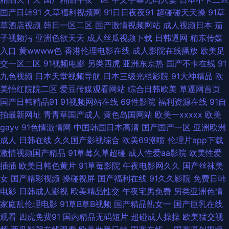
内自拍AV 欧美操逼网 日本A片在线看 五月天激情黄色网 在线观看91站 97国
国产日韩91
久草福利视频网
91日日夜夜91
超碰碰天天操
91草
草酒店视频
韩日一区二区
国产激情视频网站
成人视频日本
茄
产人人 超碰97天天操 国产熟妇久久 精品视频资源 欧美天天好逼网 三级无码
子视频污
亚洲色欲天天
成人丝瓜视频下载
日韩逼网
精东传媒
入口
黄wwww色
香港伦理电影在线
成人影院在线播放
欧美足
片 午夜伦理精美A片 中文字幕美腿丝袜 97最新色情网 岛国大片网站 激情福
交一区二区
91视频电影
另类四虎
亚洲东京热
国产不卡在线
91
九色视频
日本天堂视频导航
日本三级光棍影院
91大神精品
欧
利网 欧美大肥婆p 日韩老湿影院 午夜少妇片 91人人妻人人爱 白浆福利导航
美怡红院院二区
爱豆传媒观看网站
综合日韩欧美
草逼网首页
国产日韩精品91
91视频网站在线
69性影院
福利资源在线
91自
国产成人精品久久 狼友最新福利网站 人妖先锋影音 午夜寂寞伦理 91福利射
拍最新网址
青青草国产成人
黄色岛国网站
欧美一xxxxx
欧美
gayv
91色情激情网
中国韩国日本高清
国产国产一区
亚洲欧洲
视频 97色色超碰在线 东京热色图片 黄色香蕉视频网站 美女探花视频极品 人
成人
日韩在线
久久国产影视综合
欧美69潮喷
伦理片app下载
激情视频国产精品
91草莓久草超碰
成人性爱aa影院
欧美性爱
人澡精品 午夜AV影院 综合网97 97人妻色色 超碰在线69 国内精品视频97 欧
插插
欧美日韩色黄片
91草莓影院
午夜电影网久久
国产丝袜美
女
国产精彩视频
操碰视屏
国产福利在线
91久久影院
免费日韩
美群交网 日韩精品第四页 午夜神马福利影院 91视频免费入口 成人影视网卡
电影
日韩成人影视
欧美精品性交
午夜宅男免费
另类亚洲色情
家庭乱伦理电影
91草B草B视频
国产精品熟女一
国产巨乳在线
精品久久人妻 欧美蜜桃熟妇性爱 色图专区区 在线黄色电影网站 99在线欧美
观看
四虎免费91
国内精品无码短片
超碰成人操操
欧美猛交视