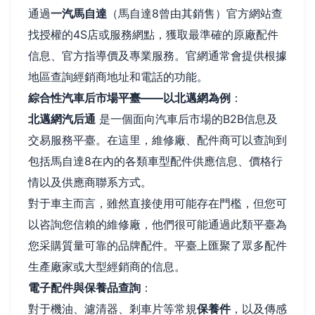
通過
一汽馬自達
（馬自達8曾由其銷售）官方網站查
找授權的4S店或服務網點，獲取最準確的原廠配件
信息、官方指導價及專業服務。官網通常會提供根據
地區查詢經銷商地址和電話的功能。
綜合性汽車后市場平臺——以北邁網為例
：
北邁網汽后通
是一個面向汽車后市場的B2B信息及
交易服務平臺。在這里，維修廠、配件商可以查詢到
包括馬自達8在內的各類車型配件供應信息、價格行
情以及供應商聯系方式。
對于車主而言，雖然直接使用可能存在門檻，但您可
以咨詢您信賴的維修廠，他們很可能通過此類平臺為
您采購質量可靠的品牌配件。平臺上匯聚了眾多配件
生產廠家或大型經銷商的信息。
電子配件與保養品查詢
：
對于機油、濾清器、剎車片等常規
保養件
，以及傳感