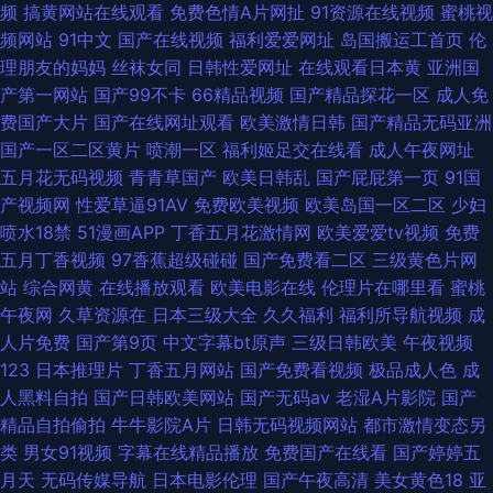
频
搞黄网站在线观看
免费色情A片网扯
91资源在线视频
蜜桃视
频网站
91中文
国产在线视频
福利爱爱网址
岛国搬运工首页
伦
理朋友的妈妈
丝袜女同
日韩性爱网址
在线观看日本黄
亚洲国
产第一网站
国产99不卡
66精品视频
国产精品探花一区
成人免
费国产大片
国产在线网址观看
欧美激情日韩
国产精品无码亚洲
国产一区二区黄片
喷潮一区
福利姬足交在线看
成人午夜网址
五月花无码视频
青青草国产
欧美日韩乱
国产屁屁第一页
91国
产视频网
性爱草逼91AV
免费欧美视频
欧美岛国一区二区
少妇
喷水18禁
51漫画APP
丁香五月花激情网
欧美爱爱tv视频
免费
五月丁香视频
97香蕉超级碰碰
国产免费看二区
三级黄色片网
站
综合网黄
在线播放观看
欧美电影在线
伦理片在哪里看
蜜桃
午夜网
久草资源在
日本三级大全
久久福利
福利所导航视频
成
人片免费
国产第9页
中文字幕bt原声
三级日韩欧美
午夜视频
123
日本推理片
丁香五月网站
国产免费看视频
极品成人色
成
人黑料自拍
国产日韩欧美网站
国产无码av
老湿A片影院
国产
精品自拍偷拍
牛牛影院A片
日韩无码视频网站
都市激情变态另
类
男女91视频
字幕在线精品播放
免费国产在线看
国产婷婷五
月天
无码传媒导航
日本电影伦理
国产午夜高清
美女黄色18
亚