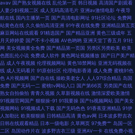
avav
国产熟女视频在线
乱伦第一页
韩日视频
高清国产剧观看
人妻少妇视频二区
成人无码高清毛片
亚洲av激情电影
午夜导
航在线
国内主播第一页
国产高清电影网址
91社区论坛
免费网
站黄色在线
久久偷拍高清亚洲
91午夜在线免费
亚洲精品第五页
麻豆网站在线观看
91精选国产
国产精品亚洲
黄色三级成年
五
月天婷婷爱
国产不卡小视频
AV色哟哟
亚洲天堂丁香五月
91社
网
美女视频黄全免费
国产精品第一页国
另类区另类欧美
欧美
色图乱伦小说
免费成人软件
黄色网址视频播放
国产日产美产精
品
成人午夜视频
伦理视频网站
黄色18禁网站
亚洲无码视频在
线
成人无码看片
91原创社区
伦理电影香港
成人免费
蜜桃91色
色
A片视频网
国产自在线
操欧美老女人
人人97综合精品
岛国
免费
国产无码一二
蜜桃tv网站入口
国产第66页
另类国产在线
熟女自拍偷拍
青青久视频
久草新视频在线
激情深爱欧美激情
91视频官网国产
狠狠操-91
91我要操
国产ts视频网站
国产美女
视频网站
91视频成人下载
国产无码色色
91香蕉亚洲精品
91伊
人加勒比
欧美狠狠插
日韩精品高清
黄色av网
日本波多野吉衣
日韩在线观看精品
日本一级电影
久草网页
97免费艹
岛国一区
二区
岛国动作片在
波多野吉衣三级
亚洲AV一卡
在线免费小视