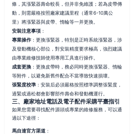
條，其漲緊器壽命較長，但并非免維護；若為皮帶傳
動，則需嚴格按照廠家建議里程（通常6-10萬公
里）將漲緊器與皮帶、惰輪等一并更換。
安裝注意事項
：
專業操作
：更換漲緊器，特別是正時系統漲緊器，涉
及發動機核心部位，對安裝精度要求極高，強烈建議
由專業維修技師使用專用工具進行操作。
成套更換
：更換皮帶時，務必同時更換漲緊器、惰輪
等附件，以避免新舊件配合不當導致快速損壞。
張緊度校準
：安裝后必須嚴格按照標準調整張緊度，
過緊或過松都會影響部件壽命和發動機運行。
三、廠家地址電話及電子配件采購平臺指引
如果您需要尋找配件源頭或專業的維修服務，可以通
過以下途徑：
馬自達官方渠道
：