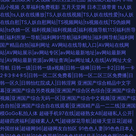
品小视频
久草福利免费视影
五月天堂网
日本三级带黄
ts人妖
在线|ts人妖在线播放|TS人妖在线视频|TS人妖在线性爱|ts人妖
在线自慰|TS人妖自慰网站|TS视频网站|ts视频在线|TS伪娘网
站|ts伪娘一区
福利视频|福利视频成|福利视频导航113|福利所导
航|福利所第一导航|福利网91导航|福利网扯|福利网导航|福利网
国产精品自拍|福利网址
AV网站在线导航入口|AV网站在线网
站|AV网站展示|av网站专区|av网站最新地址|av网站最新网
址|AV网站最新资源|av网址查询|av网址城人在线|AV网址大全
导航
日韩一级|日韩一级a视频|日韩一级棒|日韩一卡2|日韩一卡
2卡3卡4卡5|日韩一区二区免费看|日韩一区二区三区免费播|日
韩一区久|日韩怡红院成人|日韩淫网
亚洲国产综合精品中文字
幕|亚洲国产综合另类视频|亚洲国产综合区色综合|亚洲国产综合
视频|亚洲国产综合无码一区|亚洲国产综合中文视频|亚洲国产综
合自拍|亚洲国产综合自在线观看|亚洲国精产品一二二线|亚洲国
模GoGo私拍人体
超碰手机97在线|超碰熟女AB|超碰私人公开|
超碰四虎福利|超碰素人人气|超碰探花导航|超碰天堂豆花|超碰
外国丝袜|超碰网96|超碰网友自拍区
91色色人妻|91色色日本人