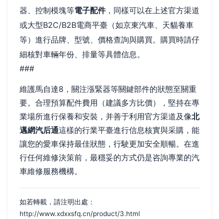
器、控制模塊等
電子配件
，同樣可以在上述官方渠道
或大型B2C/B2B電商平臺（如京東汽車、天貓養車
等）進行品牌、型號、價格查詢與購買。購買時請仔
細核對車輛年份、排量等具體信息。
###
維護馬自達8，關注漲緊器等關鍵部件的狀態至關重
要。合理預算配件費用（建議多方比價），堅持在專
業場所進行保養和安裝，并善于利用官方渠道及像
北
邁網汽后通
這樣的行業平臺進行信息核實與采購，能
讓您的愛車保持最佳狀態，行駛更加安全順暢。在進
行任何維修決策前，最穩妥的方式仍是咨詢專業的汽
車維修服務機構。
如若轉載，請注明出處：
http://www.xdxxsfq.cn/product/3.html